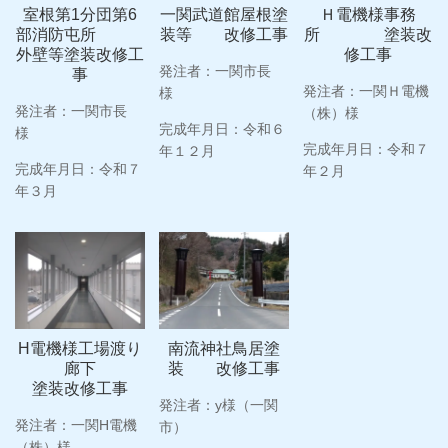
室根第1分団第6
一関武道館屋根塗
Ｈ電機様事務
部消防屯所
装等 改修工事
所 塗装改
外壁等塗装改修工
修工事
発注者：一関市長
事
発注者：一関Ｈ電機
様
発注者：一関市長
（株）様
完成年月日：令和６
様
完成年月日：令和７
年１２月
完成年月日：令和７
年２月
年３月
H電機様工場渡り
南流神社鳥居塗
廊下
装 改修工事
塗装改修工事
発注者：y様（一関
発注者：一関H電機
市）
（株）様