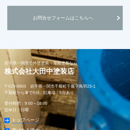
お問合せフォームはこちらへ
岩手県一関市で外壁塗装・屋根塗装なら
株式会社大田中塗装店
〒029-0803 岩手県一関市千厩町千厩字鳥羽23-1
千厩駅から車で5分 駐車場：
5台あり
受付時間：9:00～18:00
定休日：日曜
トップページ